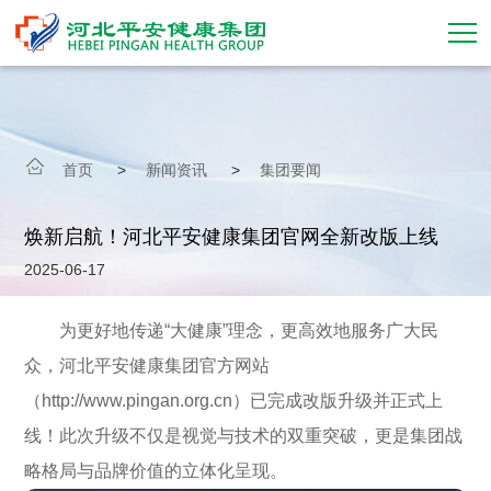
首页
走进平安
首页
>
新闻资讯
>
集团要闻
集团事业
焕新启航！河北平安健康集团官网全新改版上线
2025-06-17
新闻动态
企业文化
为更好地传递“大健康”理念，更高效地服务广大民
众，河北平安健康集团官方网站
党建引领
（http://www.pingan.org.cn）已完成改版升级并正式上
招标信息
线！此次升级不仅是视觉与技术的双重突破，更是集团战
略格局与品牌价值的立体化呈现。
加入我们