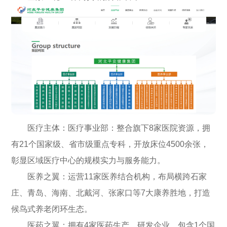
医疗主体：医疗事业部：整合旗下8家医院资源，拥
有21个国家级、省市级重点专科，开放床位4500余张，
彰显区域医疗中心的规模实力与服务能力。
医养之翼：运营11家医养结合机构，布局横跨石家
庄、青岛、海南、北戴河、张家口等7大康养胜地，打造
候鸟式养老闭环生态。
医药之翼：拥有4家医药生产、研发企业，包含1个国