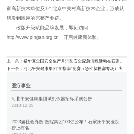
家高新技术单位及1个北京中关村高新技术企业，形成从
研发到应用的完整产业链。
改版升级赋能品牌发展，即刻访问
http://www.pingan.org.cn，开启健康新体验。
上一条：
裕华区全国安全生产月消防安全应急演练活动在石家庄平安医院成功举办
下一条：
河北平安健康集团“学指南”竞赛（急性脑梗塞专场）火热开赛
医疗事业
河北平安健康集团试剂仪器招标采购公告
2018-12-03
2023届社会办医·医院集团100强公布！石家庄平安医院
榜上有名