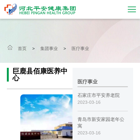
首页
走进平安
首页
>
集团事业
>
医疗事业
集团事业
巨鹿县佰康医养中
心
新闻动态
医疗事业
企业文化
石家庄市平安养老院
2023-03-16
党建引领
青岛市新安家园老年公
招标信息
寓
2023-03-16
加入我们